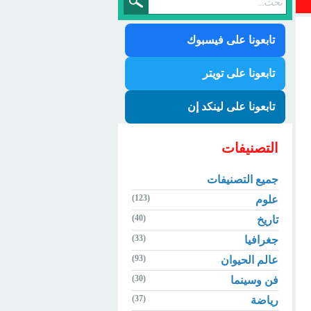
تابعونا على فيسبوك
تابعونا على تويتر
تابعونا على لينكد إن
التصنيفات
جميع التصنيفات
(123)
علوم
(40)
تاريخ
(33)
جغرافيا
(93)
عالم الحيوان
(30)
فن وسينما
(37)
رياضة