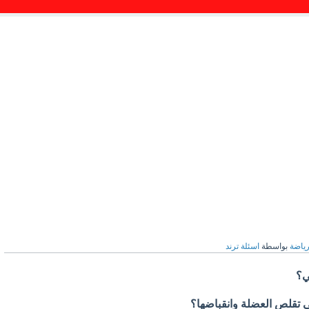
ياضة
بواسطة
اسئلة ترند
لي؟
ى تقلص العضلة وانقباضها؟