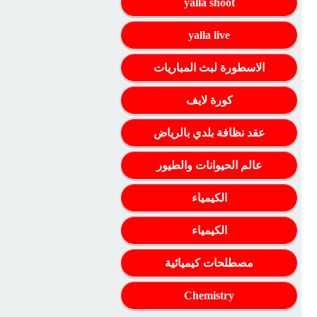
yalla shoot
yalla live
الاسطورة لبث المباريات
كورة لايف
عقد نظافة بلدي بالرياض
عالم الحيوانات والطيور
الكيمياء
الكيمياء
مصطلحات كيميائية
Chemistry