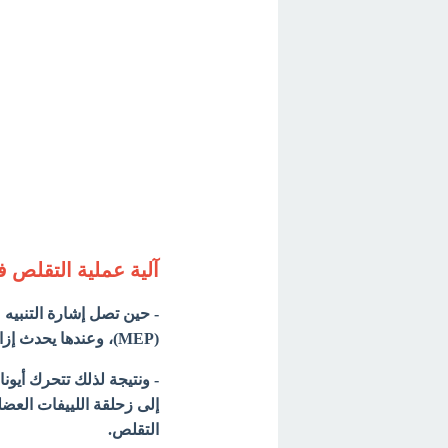
آلية عملية التقلص ف
- حين تصل إشارة التنبيه 
(MEP)، وعندها يحدث إزالة استقطاب Dipolarization لغمد الخلية العضلية.
- ونتيجة لذلك تتحرك أيون
إلى زحلقة اللييفات العض
التقلص.