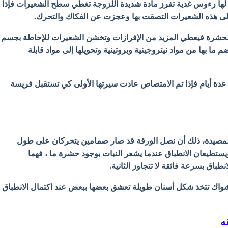
 لها رءوس غدية تفرز مادة شديدة اللزوجة تغطي سطح الشعيرات فإذا
 هذه الشعيرات التصقت بها وعجزت عن الفكاك والتحرك.
الحشرة فيعطي المزيد
من الإفرازات وتخشن الشعيرات للإحاطة بجسم
ما بها من مواد نيتروجينية وبروتينية وتحويلها إلى مواد قابلة
ى عدة أيام فإذا تم الامتصاص عادت سيرتها الأولى كي تستقبل
فريسة
 المصيدة، ذلك أن نصل الورقة قد صار صمامين يتحركان على طول
يستطيعان الانطباق عندما يشعر النبات بوجود حشرة ما ، فهما
طباق بسرعة فائقة لا تتجاوز الثانية.
أشواك تتخذ شكل أسنان طويلة تعشق
بعضها ببعض عند اكتمال الانطباق