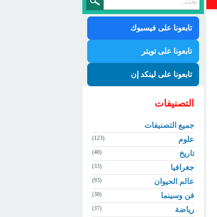
تابعونا على فيسبوك
تابعونا على تويتر
تابعونا على لينكد إن
التصنيفات
جميع التصنيفات
(123)
علوم
(40)
تاريخ
(33)
جغرافيا
(93)
عالم الحيوان
(30)
فن وسينما
(37)
رياضة