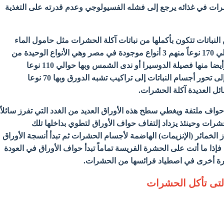
شرات في غذائه يرجع إلى فشله الفسيولوجي وعدم قدرته على التغذية
لنباتات تتكون بأكملها من نباتات آكلة الحشرات مثل حامول الماء
الذي يضم 4 أجناس وحوالي 170 نوعاً منهم 3 أنواع موجودة في مصر وهي الأنواع الوحيدة من
النباتات آكلة الحشرات، وأيضا منها فصيلة الدوسيرا أو ندى الشمس وبها حوالي 110 نوعا
والفصيلة الدورقية نسبة إلى تحور أجسام النباتات إلى تراكيب تشبه الدورق وبها 70 نوعا
ئل العديدة آكلة
الحشرات.
 حواف ملتفة ويغطي سطح هذه الأوراق العديد من الغدد التي تفرز سائلاً
شرات وحينئذ يزداد إلتفاف حواف الأوراق لتطوي بداخلها تلك
 الخمائر (الإنزيمات) الهاضمة لأجسام الحشرات ثم تبدأ أنسجة الأوراق
ذا ما أتت على الحشرة الفريسة تماماً تبدأ حواف الأوراق في العودة
 مرة أخرى في اصطياد فرائسها من الحشرات.
التى تأكل الحشرات