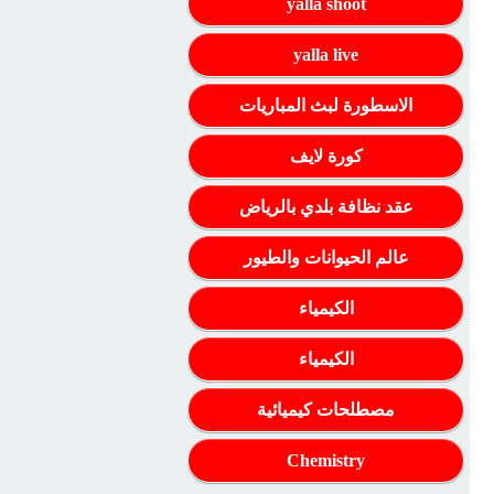
yalla shoot
yalla live
الاسطورة لبث المباريات
كورة لايف
عقد نظافة بلدي بالرياض
عالم الحيوانات والطيور
الكيمياء
الكيمياء
مصطلحات كيميائية
Chemistry