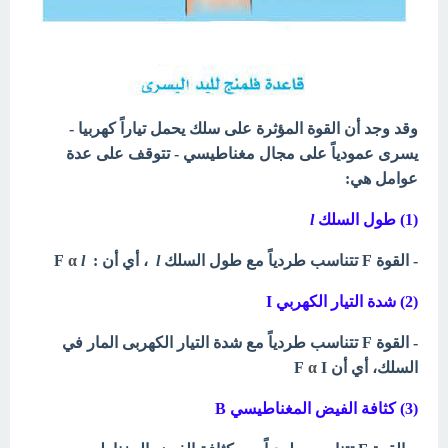
وقد وجد أن القوة المؤثرة على سلك يحمل تياراً كهربيا -
يسرى عمودياً على مجال مغناطيسي - تتوقف على عدة
عوامل هي:
(1) طول السلك
l
- القوة F تتناسب طردياً مع طول السلك
l
، أي أن :
F
l
α
(2) شدة التيار الكهربي I
- القوة F تتناسب طردياً مع شدة التيار الكهربى المار في
السلك، أي أن F
I
α
(3) كثافة الفيض المغناطيسي B