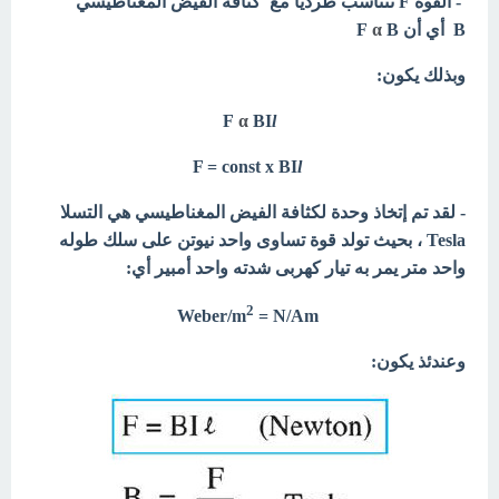
- القوة F تتناسب طردياً مع كثافة الفيض المغناطيسي
B
أي أن F
B
α
وبذلك يكون:
F
α
BI
l
l
F = const x BI
- لقد تم إتخاذ وحدة لكثافة الفيض المغناطيسي هي التسلا
Tesla ، بحيث تولد قوة تساوى واحد نيوتن على سلك طوله
واحد متر يمر به تيار كهربى شدته واحد أمبير أي:
2
= N/Am
Weber/m
وعندئذ يكون: