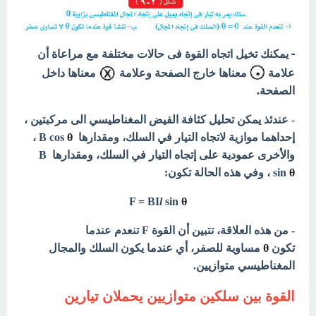
- يمكنك تخيل اتجاه القوة فى حالات مختلفة مع مراعاة أن
علامة
معناها خارج الصفحة وعلامة
معناها داخل
الصفحة.
- عندئذ يمكن تحليل كثافة الفيض المغناطيسي الى مركبتين ،
إحداهما موازية لاتجاه التيار في السلك، ومقدارها B cos
θ
،
والأخرى عمودية على إتجاه التيار في السلك، ومقدارها
B
θ
sin
، وفي هذه الحالة تكون:
F = BI
l
sin
θ
- من هذه العلاقة، تتبين أن القوة F تنعدم عندما
تكون
θ
مساوية للصفر، أي عندما يكون السلك والمجال
المغناطيسي متوازيين.
القوة بين سلكين متوازيين يحملان تيارين