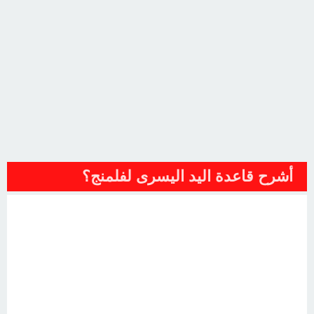
أشرح قاعدة اليد اليسرى لفلمنج؟