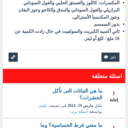
المكسرات: كاللوز والفستق الحلبي والفول السوداني
البرازيلي والفول السوداني والبندق والكاجو وجوز البقان
وجوز المكديميا الأسترالي.
بذور السمسم
ثاني أكسيد الكبريت والسولفيت في حال زادت الكمية عن
10 ملغ / كلغ أو ليتر.
اسئلة متعلقة
ما هي النباتات التى تأكل
1
الحشرات؟
إجابة
سُئل
مارس 19، 2024
في تصنيف
علوم
بواسطة
أسئلة ترند
ما معني فرط الحساسية؟ وما
1