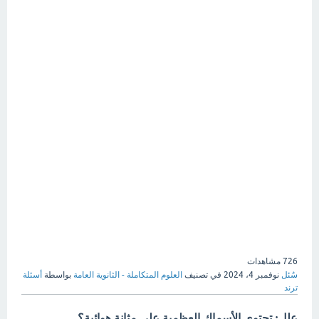
726
مشاهدات
سُئل
نوفمبر 4، 2024
في تصنيف
العلوم المتكاملة - الثانوية العامة
بواسطة
أسئلة
ترند
علل: تحتوي الأسماك العظمية على مثانة هوائية؟