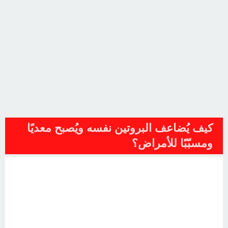
كيف يُضاعف البروتين نفسه ويُصبح معديًا
ومسبّبًا للأمراض؟