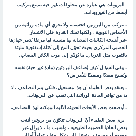
- البريونات هي عبارة عن مخلوقات غير حية تتمتع بتركيب
أبسط من الفيرويدات.
- تتركب من البروتين فحسب، ولا تحوي أي مادة وراثية من
الأحماض النووية ، ولكنها تملك القدرة على الانتشار
عبر أنسجة الكائنات المصابة بها مسببة لها مرضًا يُدمر جهازها
العصبي المركزي بحيث تحوّل المخ إلى كتلة إسفنجية مليئة
بالثقوب مثل الغربال، ما يُؤدّي إلى موت الكائن المصاب.
- يبقى السؤال كيف يُضاعف البروتين (مادة غير
حية) نفسه
ويُصبح معديًا ومسببًا للأمراض؟
- يعتقد بعض العلماء أن هذا مستحيل. فلكي يتم التضاعف ، لا
بد من توافر المادة الوراثية التي تغيب عن البريونات.
- أوضحت بعض الأبحاث الحديثة الآلية الممكنة لهذا التضاعف.
- يرى بعض العلماء أنّ البريونات تتكوّن من بروتين تُنتجه
بعض
الخلايا العصبية الطبيعية ، ولسبب ما ، لا يزال غير
مفهوم أو معروف ، يتحوّل إلى شكل مغاير تماماً أو إلى