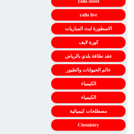
yalla shoot
yalla live
الاسطورة لبث المباريات
كورة لايف
عقد نظافة بلدي بالرياض
عالم الحيوانات والطيور
الكيمياء
الكيمياء
مصطلحات كيميائية
Chemistry