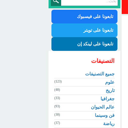
تابعونا على فيسبوك
تابعونا على تويتر
تابعونا على لينكد إن
التصنيفات
جميع التصنيفات
(123)
علوم
(40)
تاريخ
(33)
جغرافيا
(93)
عالم الحيوان
(30)
فن وسينما
(37)
رياضة