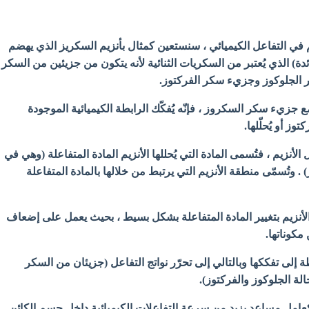
م في التفاعل الكيميائي ، سنستعين كمثال بأنزيم السكريز الذي يهضم
) الذي يُعتبر من السكريات الثنائية لأنه يتكون من جزيئين من السكر
 الجلوكوز وجزيء سكر الفركتوز.
ع جزيء سكر السكروز ، فإنّه يُفكّك الرابطة الكيميائية الموجودة
وز أو يُحلّلها.
لأنزيم ، فتُسمى المادة التي يُحللها الأنزيم المادة المتفاعلة (وهي في
 . وتُسمّى
منطقة الأنزيم التي يرتبط من خلالها بالمادة المتفاعلة
الأنزيم بتغيير المادة المتفاعلة بشكل بسيط ، بحيث يعمل على إضعاف
 مكوناتها.
ة إلى تفككها وبالتالي إلى تحرّر نواتج التفاعل (جزيئان من السكر
الة الجلوكوز والفركتوز).
 كعامل مساعد يزيد من سرعة التفاعلات الكيميائية داخل جسم الكائن