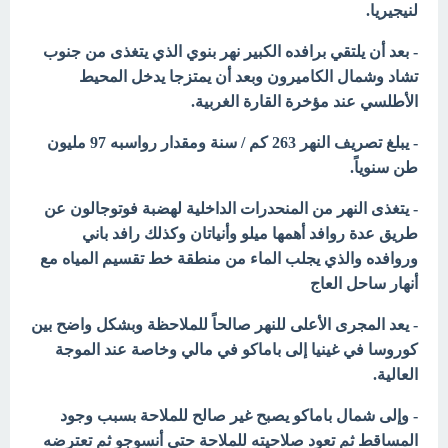
لنيجيريا.
- بعد أن يلتقي برافده الكبير نهر بنوي الذي يتغذى من جنوب
تشاد وشمال الكاميرون وبعد أن يمتزجا يدخل المحيط
الأطلسي عند مؤخرة القارة الغربية.
- يبلغ تصريف النهر 263 كم / سنة ومقدار رواسبه 97 مليون
طن سنوياً.
- يتغذى النهر من المنحدرات الداخلية لهضبة فوتوجالون عن
طريق عدة روافد أهمها ميلو وأنياتان وكذلك رافد باني
وروافده والذي يجلب الماء من منطقة خط تقسيم المياه مع
أنهار ساحل العاج
- يعد المجرى الأعلى للنهر صالحاً للملاحظة وبشكل واضح بين
كوروسا في غينيا إلى باماكو في مالي وخاصة عند الموجة
العالية.
- وإلى شمال باماكو يصبح غير صالح للملاحة بسبب وجود
المساقط ثم تعود صلاحيته للملاحة حتى أنسوجو ثم تعترضه