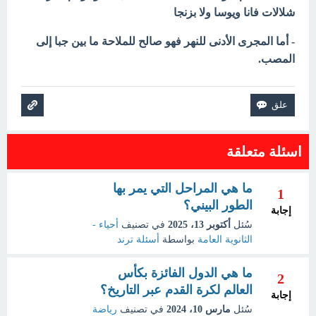
شلالات فانا ويوسا ولا بزنجا
- أما المجرى الأدنى للنهر فهو صالح للملاحة ما بين جبا إلى
المصب.
اسئلة متعلقة
ما هي المراحل التي يمر بها
1
الطور البيني؟
إجابة
سُئل
أكتوبر 13، 2025
في تصنيف
أحياء -
الثانوية العامة
بواسطة
أسئلة ترند
ما هي الدول الفائزة بكأس
2
العالم لكرة القدم عبر التاريخ؟
إجابة
سُئل
مارس 10، 2024
في تصنيف
رياضة