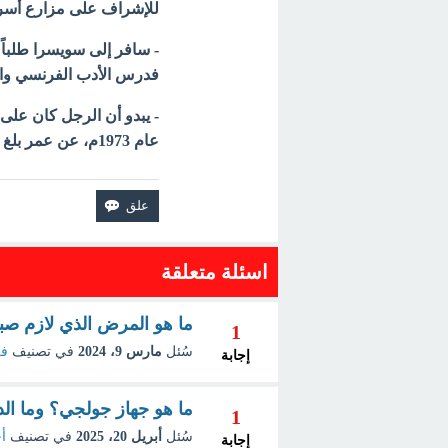
للإشراف على مزارع أسرته
- سافر إلى سويسرا طلباً 
فدرس الأدب الفرنسي والر
- يبدو أن الرجل كان على
عام 1973م، عن عمر بلغ ثمانية عقود.
اسئلة متعلقة
ما هو المرض الذي لازم صب
1
سُئل
مارس 9، 2024
في تصنيف
فن
إجابة
ما هو جهاز جولجي؟ وما الد
1
سُئل
أبريل 20، 2025
في تصنيف
أح
إجابة