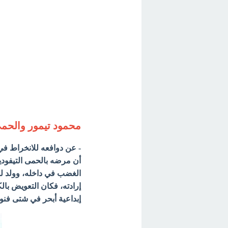
محمود تيمور والحمى
- عن دوافعه للانخراط في ا
أن مرضه بالحمى التيفودي
الغضب في داخله، وولد لدي
إرادته، فكان التعويض بالكف
إبداعية أبحر في شتى فنون