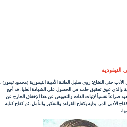
 التيفودية
لأدب حتى النخاع؛ روى سليل العائلة الأدبية التيمورية (محمود تيمور) ،
ة والذي عوق تحقيق حلمه في الحصول على الشهادة العليا، قد أجج
ه صراعاً نفسياً لإثبات الذات والتعويض عن هذا الإخفاق الخارج عن
اح الأدبي المر، بداية بكفاح القراءة والتفكير والتأمل، ثم كفاح كتابة
ها.