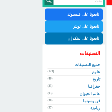
تابعونا على فيسبوك
تابعونا على تويتر
تابعونا على لينكد إن
التصنيفات
جميع التصنيفات
(123)
علوم
(40)
تاريخ
(33)
جغرافيا
(93)
عالم الحيوان
(30)
فن وسينما
(37)
رياضة