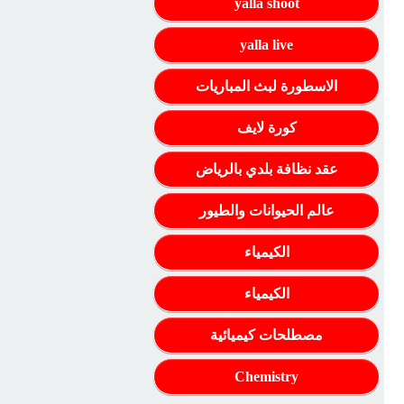
yalla shoot
yalla live
الاسطورة لبث المباريات
كورة لايف
عقد نظافة بلدي بالرياض
عالم الحيوانات والطيور
الكيمياء
الكيمياء
مصطلحات كيميائية
Chemistry