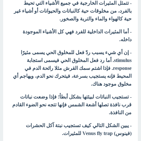
- تتمثل المثيرات الخارجية في جميع الأشياء التي تحيط
بالفرد، من مخلوقات حية كالنباتات والحيوانات أو أشياء غير
حية كالهواء والماء والتربة والصخور.
- أما المثيرات الداخلية للفرد فهي كل الأشياء الموجودة
داخله.
- إن أي شيء يسبب ردّ فعل للمخلوق الحي يسمى مثيرًا
stimulus. أما رد فعل المخلوق الحي فيسمى استجابة
response. فإذا اشتم سمك القرش مثلا رائحة الدم في
المحيط فإنه يستجيب بسرعة، فيتحرك نحو الدم، ويهاجم أي
مخلوق موجود هناك.
- تستجيب النباتات لبيئتها بشكل أبطأ؛ فإذا وضعت نباتات
قرب نافذة تصلها أشعة الشمس فإنها تتجه نحو الضوء القادم
من النافذة.
- يبين الشكل التالي كيف تستجيب نبتة آكل الحشرات
(فينوس) Venus fly trap للمثيرات.