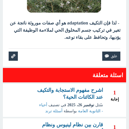
- لذا فإن التكيف adaptation هو أي صفات موروثة ناتجة عن
تغير في تركيب جسم المخلوق الحي لملاءمة الوظيفة التي
يؤديها، وتحافظ على بقاء نوعه.
اسئلة متعلقة
اشرح مفهوم الاستجابة والتكيف
1
عند الكائنات الحية؟
إجابة
سُئل
نوفمبر 26، 2025
في تصنيف
أحياء
- الثانوية العامة
بواسطة
أسئلة ترند
قارن بين نظام لينيوس ونظام
1