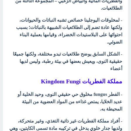
والفطريات المائية والبياض الزغبي – المجموعة الثالثة من
الطلائعيات.
- لمخلوقات اليوجلينا خصائص تشبه النباتات والحيوانات،
ولكنها عادة تضم إلى الطلائعيات الشبيهة بالنباتات؛ بسبب
احتوائها على البلاستيدات الخضراء، وقيامها بعملية البناء
الضوئي.
- الشكل السابق يوضح طلائعيات تبدو مختلفة، ولكنها جميعًا
حقيقية النوى، ويعيش بعضها في بيئة رطبة، وليس لديها
أعضاء
مملكة الفطريات Kingdom Fungi
- الفطر fungus مخلوق حي حقيقي النوى، وحيد الخلية أو
عديد الخلايا، يمتص غذاءه من المواد العضوية من البيئة
المحيطة به.
- أفراد مملكة الفطريات غير ذاتية التغذي، وغير متحركة،
ولديها جدار خلوي يدخل في تركيبه مادة تسمى الكايتين، وهي