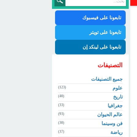
تابعونا على فيسبوك
تابعونا على تويتر
تابعونا على لينكد إن
التصنيفات
جميع التصنيفات
(123)
علوم
(40)
تاريخ
(33)
جغرافيا
(93)
عالم الحيوان
(30)
فن وسينما
(37)
رياضة