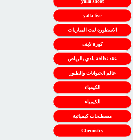
yalla shoot
yalla live
الاسطورة لبث المباريات
كورة لايف
عقد نظافة بلدي بالرياض
عالم الحيوانات والطيور
الكيمياء
الكيمياء
مصطلحات كيميائية
Chemistry