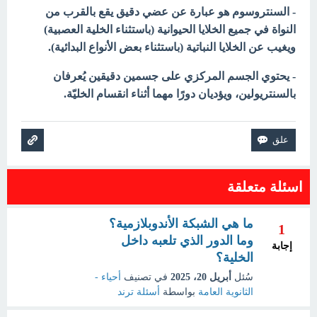
-
السنتروسوم
هو عبارة عن عضي دقيق يقع بالقرب من
النواة في جميع الخلايا الحيوانية (باستثناء
الخلية العصبية)
ويغيب عن الخلايا النباتية (باستثناء بعض الأنواع البدائية).
- يحتوي الجسم المركزي على جسمين دقيقين يُعرفان
بالسنتريولين، ويؤديان دورًا مهما أثناء انقسام الخليّة.
اسئلة متعلقة
ما هي الشبكة الأندوبلازمية؟
1
وما الدور الذي تلعبه داخل
إجابة
الخلية؟
سُئل
أبريل 20، 2025
في تصنيف
أحياء -
الثانوية العامة
بواسطة
أسئلة ترند