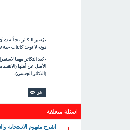
- يُعتبر التكاثر ، شأنه ش
دونه لا توجد كائنات حية تح
- يُعد التكاثر مهما لاستم
الأصل عن أهلها (الانقسام
(التكاثر الجنسي).
اسئلة متعلقة
اشرح مفهوم الاستجابة والت
1