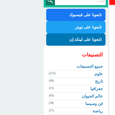
تابعونا على فيسبوك
تابعونا على تويتر
تابعونا على لينكد إن
التصنيفات
جميع التصنيفات
(123)
علوم
(40)
تاريخ
(33)
جغرافيا
(93)
عالم الحيوان
(30)
فن وسينما
(37)
رياضة