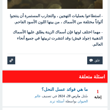
- استطاعوا بعمليات التهجين ، والتجارب المستمرة أن ينتجوا
ألواناً مختلفة من الأسماك ، من بينها اللون الأسود الفاحم.
- مهما اختلف لونها فإن أسماك الزينة يطلق عليها الأسماك
الذهبية (جولد فيش) وقد انتشرت تربيتها في جميع أنحاء
العالم.
اسئلة متعلقة
ما هي فوائد عسل النحل؟
1
سُئل
مارس 20، 2024
في تصنيف
عالم
إجابة
الحيوان
بواسطة
أسئلة ترند