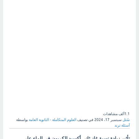
1.1ألف
مشاهدات
سُئل
سبتمبر 17، 2024
في تصنيف
العلوم المتكاملة - الثانوية العامة
بواسطة
أسئلة ترند
تأثير زيادة نسبة غاز ثاني أكسيد الكربون في الماء على