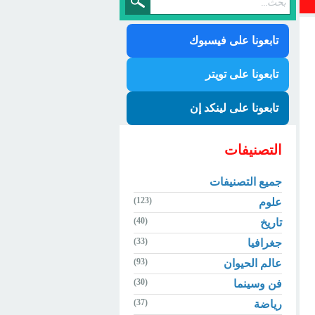
تابعونا على فيسبوك
تابعونا على تويتر
تابعونا على لينكد إن
التصنيفات
جميع التصنيفات
(123)
علوم
(40)
تاريخ
(33)
جغرافيا
(93)
عالم الحيوان
(30)
فن وسينما
(37)
رياضة