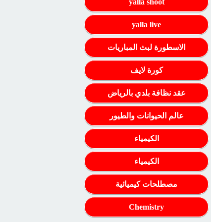
yalla shoot
yalla live
الاسطورة لبث المباريات
كورة لايف
عقد نظافة بلدي بالرياض
عالم الحيوانات والطيور
الكيمياء
الكيمياء
مصطلحات كيميائية
Chemistry