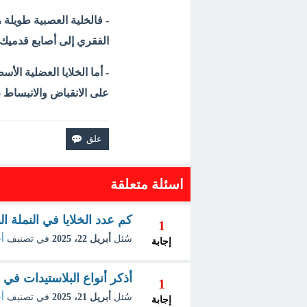
- فالخلية العصبية طويلة
الفقري إلى أصابع قدميك
- أما الخلايا العضلية الأس
على الانقباض والانبساط ،
اسئلة متعلقة
كم عدد الخلايا في النملة ال
1
سُئل
أبريل 22، 2025
في تصنيف
أح
إجابة
أذكر أنواع البلاستيدات في الخ
1
سُئل
أبريل 21، 2025
في تصنيف
أح
إجابة