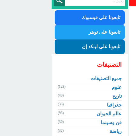
تابعونا على فيسبوك
تابعونا على تويتر
تابعونا على لينكد إن
التصنيفات
جميع التصنيفات
(123)
علوم
(40)
تاريخ
(33)
جغرافيا
(93)
عالم الحيوان
(30)
فن وسينما
(37)
رياضة