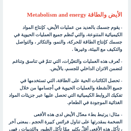
الأيض والطاقة
Metabolism and energy
- يقوم جسمك بالعديد من عمليات الأيض، كإنتاج المواد
الكيميائية المتنوعة، والتي تُنظم جميع العمليات الحيوية في
جسمك كإنتاج الطاقة للحركة، والنمو، والتكاثر ، والتواصل
والتكيف مع البيئة، وغيرها .
- تُعرف هذه العمليات والتغيّرات، التي تتمّ في تناسق وتناغم
لتضمن الاتزان الداخلي للجسم، بالأيض.
- تحصل الكائنات الحية على الطاقة، التي تستخدمها في
جميع
الأنشطة
والعمليات الحيوية في أجسامها من خلال
تفكيك الروابط الكيميائية
التي تحصل عليها عبر جزيئات المواد
الغذائية الموجودة في الطعام
.
- مثال:
يرتبط بطء معدّل الأيض لدى هذه الأفعى
الضخمة
بمقدرتها على تناول فرائس كبيرة الحجم . بمعنى
آخر
، تأكل هذه الأفعى أقلّ بكثير ممّا تأكل الطيور
والثدييات ، فهي