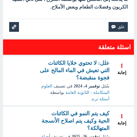
الكربون وفضلات الطعام وبعض الأملاح.
اسئلة متعلقة
علل: لا تحتوي خلايا الكائنات
1
التي تعيش في الماء المالح على
إجابة
فجوة منقبضة؟
سُئل
نوفمبر 4، 2024
في تصنيف
العلوم
المتكاملة - الثانوية العامة
بواسطة
أسئلة ترند
كيف يتم النمو في الكائنات
1
الحية وكيف يتم اصلاح الأنسجة
إجابة
المتهالكة؟
سُئل
نوفمبر 26، 2025
في تصنيف
أحياء