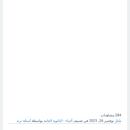
284
مشاهدات
سُئل
نوفمبر 26، 2025
في تصنيف
أحياء - الثانوية العامة
بواسطة
أسئلة ترند