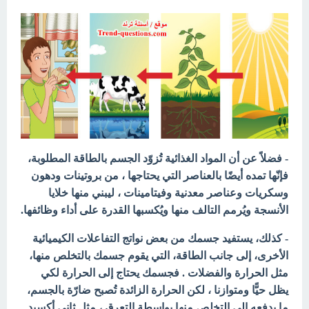
- فضلاً عن أن المواد الغذائية تُزوّد الجسم بالطاقة المطلوبة،
فإنّها تمده أيضًا بالعناصر التي يحتاجها ، من بروتينات ودهون
وسكريات وعناصر معدنية وفيتامينات ، ليبني منها خلايا
الأنسجة ويُرمم التالف منها ويُكسبها القدرة على أداء وظائفها.
- كذلك، يستفيد جسمك من بعض نواتج التفاعلات الكيميائية
الأخرى،
إلى جانب الطاقة، التي يقوم جسمك بالتخلص منها،
مثل الحرارة والفضلات . فجسمك يحتاج إلى الحرارة لكي
يظل حيًّا ومتوازنا ، لكن الحرارة الزائدة تُصبح ضارّة بالجسم،
ما يدفعه إلى التخلص منها بواسطة
التعرق ، مثل ثاني أكسيد