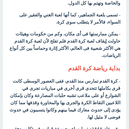
والخاصة وتهتم بها كل الدول.
- تسمى بلعبة الجماهير، كما أنها لعبة الغني والفقير على
السواء، فالأمر لا يتطلب سوى كرة.
- يمكن ممارستها فى أى مكان، وكم من حكومات وهيئات
حاولت إيقاف لعبة كرة القدم فلم تفلح لأن لعبة كرة القدم
هي الأكثر شعبية فى العالم، الأكثر إثارة وحماساً بين كل أنواع
الرياضات.
بداية رياضة كرة القدم
- كرة القدم تمارس منذ القدم، ففى العصور الوسطى كانت
قرى بكاملها تتحدى قرى أخرى في مباريات تجرى في
الشوارع أو على ملاعب تشبه حلبات المصارعة وكان بإمكان
اللاعبين التقاط الكرة والجرى بها والمحاورة وقذفها مما كان
يؤدى إلى حدوث معارك فيما بينهم وكانوا يتسببون في حدوث
فوضى لا مثيل لها.
- في عام ١٨٤٨م تم إرساء مجموعة قوانين في (كامبردج)