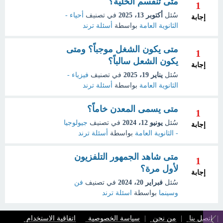
متى تنقسم الخلية؟
1
سُئل
أكتوبر 13، 2025
في تصنيف
أحياء -
إجابة
الثانوية العامة
بواسطة
أسئلة ترند
متى يكون الشغل موجباً؟ ومتى
1
يكون الشعل سالباً؟
إجابة
سُئل
يناير 19، 2025
في تصنيف
فيزياء -
الثانوية العامة
بواسطة
أسئلة ترند
متى يسمى المعدن خاماً؟
1
سُئل
يونيو 12، 2024
في تصنيف
جيولوجيا
إجابة
- الثانوية العامة
بواسطة
أسئلة ترند
متى شاهد الجمهور التلفزيون
1
لأول مرة؟
إجابة
سُئل
فبراير 20، 2024
في تصنيف
فن
وسينما
بواسطة
اسئلة ترند
اتصل بنا
من نحن
سياسة الخصوصية
اتفاقية الاستخدام