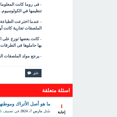
- فى روما كانت المعلوما
تنظيمها في الكولوسيوم.
- عندما اخترعت الطباع
الملصقات تجارية كانت أو إ
- كانت بعضها توزع على 
بها حاملوها فى الطرقات.
- يرجع مولد الملصقات الحديثة إلى عام 1796 حينما ا
اسئلة متعلقة
ما هو أصل الأتراك وموطنه
1
سُئل
مارس 7، 2024
في تصنيف
تا
إجابة