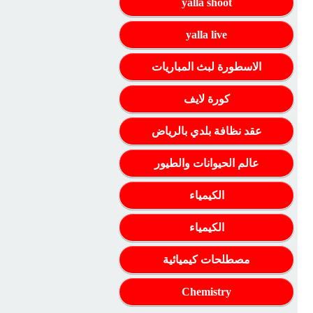
yalla shoot
yalla live
الاسطورة لبث المباريات
كورة لايف
عقد نظافة بلدي بالرياض
عالم الحيوانات والطيور
الكيمياء
الكيمياء
مصطلحات كيميائية
Chemistry