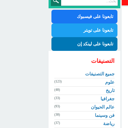
تابعونا على فيسبوك
تابعونا على تويتر
تابعونا على لينكد إن
التصنيفات
جميع التصنيفات
(123)
علوم
(40)
تاريخ
(33)
جغرافيا
(93)
عالم الحيوان
(30)
فن وسينما
(37)
رياضة