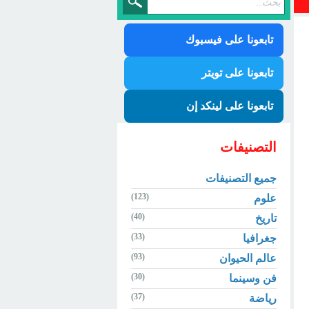
تابعونا على فيسبوك
تابعونا على تويتر
تابعونا على لينكد إن
التصنيفات
جميع التصنيفات
(123)
علوم
(40)
تاريخ
(33)
جغرافيا
(93)
عالم الحيوان
(30)
فن وسينما
(37)
رياضة