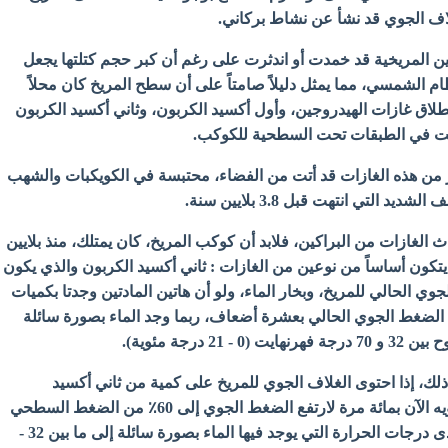
لاف الجوي قد نشأ عن نشاط بركاني.
ين المريخية قد خمدت أو اندثرت على رغم أن كبر حجم كتلتها يجعل
ام الشمسي، مما يمثل دليلاً صامتاً على أن سطح المريخ كان محلاً
طلاق غازات الهيدروجين، وأول أكسيد الكربون، وثاني أكسيد الكربون
ست في الطبقات
تحت السطحية للكوكب.
بر من هذه الغازات قد أتت من الفضاء، محتبسة في الكويكبات والشهب
عصف
الشديد التي انتهت قبل 3.8 بلايين سنة.
ث الغازات من البراكين، فلابد أن كوكب المريخ، كان يمتلك، منذ بلايين
اً يتكون أساساً من نوعين من الغازات : ثاني أكسيد الكربون والذي يكون
جوي الحالي للمريخ، وبخار الماء، ولو أن هاتين المادتين وجدتا بكميات
 الضغط الجوي الحالي بعشرة أضعاف، ربما وجد الماء بصورة سائلة
21 درجة مئوية).
ك، إذا احتوى الغلاف الجوي للمريخ على كمية من ثاني أكسيد
الكربون تزيد على ما يحتويه الآن بمائة مرة لارتفع الضغط الجوي إلى 60٪ من الضغط السطحي
على الأرض، مع امتداد مدى درجات الحرارة التي يوجد فيها الماء بصورة سائلة إلى ما بين 32 -