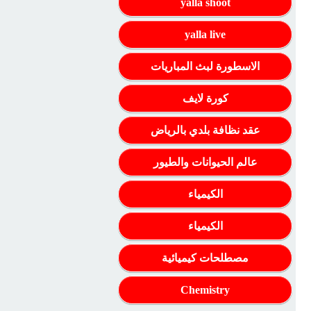
yalla shoot
yalla live
الاسطورة لبث المباريات
كورة لايف
عقد نظافة بلدي بالرياض
عالم الحيوانات والطيور
الكيمياء
الكيمياء
مصطلحات كيميائية
Chemistry