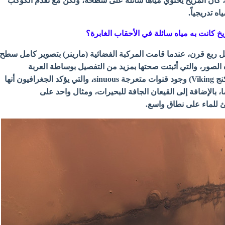
 كان المريخ يحتوي مياها سائلة
على سطحه، ولكن مع تقدم الكوكب
ه تدريجياً.
 كانت به مياه سائلة في الأحقاب الغابرة؟
ل ربع قرن، عندما قامت المركبة الفضائية (مارينر) بتصوير كامل سطح
لصور، والتي أثبتت صحتها بمزيد من التفصيل بوساطة العربة
(الفضائية) المدارية («فايكنج Viking) وجود قنوات متعرجة sinuous، والتي يؤكد الجغرافيون أنها
 بالإضافة إلى القيعان الجافة للبحيرات، ومثال واحد على
 للماء على نطاق واسع.