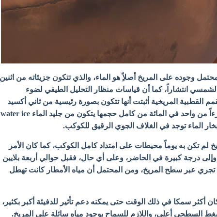
محتمل وجوده على المريخ أصلاًِ هو الماء، والذي
تتكون جزيئاته من اثنين
شمسي انتشاراً، كما أن قياسات منظار التحليل الطيفي لضوء
القطبية المريخية أثبتت أنها تتكون بصورة رئيسية من ثاني أكسيد
الكربون المتجمد، لكن جزءاً من واحد في المائة من كامل حجمها يتكون من جليد الماء water ice
بخار الماء توجد في الغلاف الجوي الرقيق للكوكب.
خ لم تكن به يوماً محيطات على امتداد كامل الكوكب، كما كان الأمر
لى درجة كبيرة في الحاضر، وعلى أي حال، فقبل حوالي أربعة بلايين
ة تجري عبر سطح المريخ، ومن المحتمل أن مياه الأمطار كانت تهطل
كان أكثر سمكا في ذلك الوقت حتى يمكنه دعم تأثير للدفيئة أكبر بكثير،
لضغط السطحي
أعلى، واللازم للسماح بوجود مياه سائلة على المريخ.