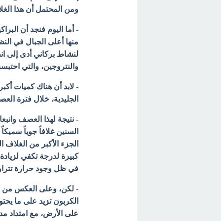
ومن المحتمل أن هذا الغ
- أما اليوم
فنجد أن البراك
منها أعلى الجبال في النظ
لنشاط بركاني أدى إلى ان
والنتروجين، والتي احتب
- لابد أن هناك كميات أك
الجليدية، خلال فترة ال
- نتيجة لهذا العصف وانبعا
السنين غلافاً جوياً سميك
الجزء الأكبر من الغلاف ال
كبيرة لدرجة تكفي لزيادة
في ظل وجود حرارة تتراوح بين 32 و 70 درجة فهرنهايت (0 - 
- لكن، وعلى العكس من ذل