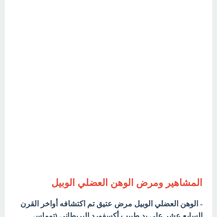
المشاهير ومرض الوهن العضلي الوبيل
- الوهن العضلي الوبيل مرض عتيق تم اكتشافه أواخر القرن
السابع عشر على يد طبيب أكسفورد البريطاني (توماس