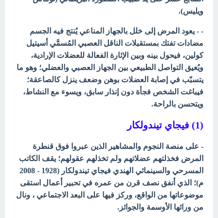
ويليس).
- - يعود المرض إلى خلل بالجهاز المناعي يُنتج فيه الجسم
مضادات تفتك بمستقبلات الناقل العصبي المُسمَّي أسيتيل
كولين، فيحول بينه وبين الإثارة الفعالة للعضلات الإرادية،
ويُعيق التواصل الطبيعي بين الجهاز العصبي والعضلي؛ وهو ما
يتسبّب في إصابة العضلات بوهن وضعف ينزل كالصاعقة؛
فيباغت الشخص فجأة دون إنذار سابق، ويسوء مع النشاط،
ويتحسن بالراحة.
(1) فيجاي تيندولكار
- على منصة النجوم والمشاهير الذين عبروا فوق قنطرة
المرض فخذلتهم عضلاتهم ولم تخذلهم عقولهم؛ يقف الكاتب
المسرحي والسينمائي الهندي فيجاي تيندولكار (1928 - 2008
م)؛ الذي أنفق نصف قرن من عمره في تحبير أعمال استقى
موضوعاتها من الواقع، وركز فيها على البعد الاجتماعي ، ونال
من ورائها الأوسمة والجوائز.