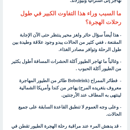
تهاجر إلى استراليا ونيوزلاند.
ما السبب وراء هذا التفاوت الكبير في طول
رحلات الهجرة؟
- هذا أيضاً سؤال حائر ولغز محير ينتظر حتى الآن الإجابة
المقنعة ، ففي كثير من الحالات يبدو وجود علاقة وطيدة بين
طول الرحلة وتوافر مصادر الغذاء.
- وغالباً ما تهاجر الطيور آكلة الحشرات المسافة أطول بكثير
من الطيور آكلة الحبوب .
- فطائر الممراح (Boboleink طائر من الطيور المهاجرة
معروف بتغريده المرح) يهاجر من كندا وأمريكا الشمالية
لينتهى به المطاف عند الأرجنتين.
- وعلى وجه العموم لا تنطبق القاعدة السابقة على جميع
الحالات.
- قد يدهش المرء عند مراقبة رحلة الهجرة الطيور تقطن في