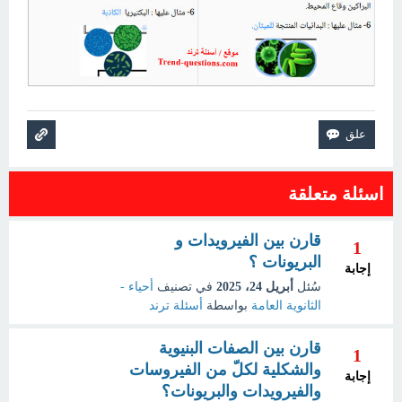
اسئلة متعلقة
قارن بين الفيرويدات و
1
البريونات ؟
إجابة
سُئل
أبريل 24، 2025
في تصنيف
أحياء -
الثانوية العامة
بواسطة
أسئلة ترند
قارن بين الصفات البنيوية
1
والشكلية لكلّ من الفيروسات
إجابة
والفيرويدات والبريونات؟