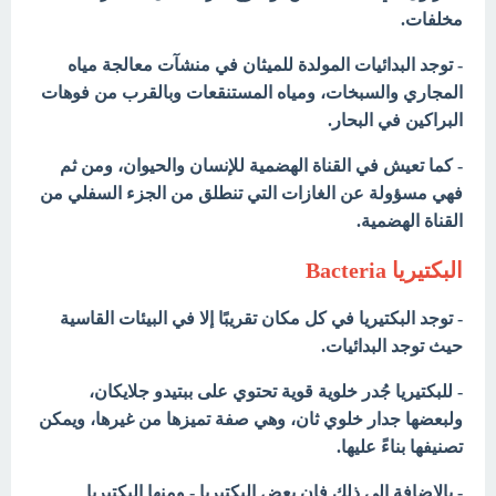
مخلفات.
- توجد البدائيات المولدة للميثان في منشآت معالجة مياه
المجاري والسبخات، ومياه المستنقعات وبالقرب من فوهات
البراكين في البحار.
- كما تعيش في القناة الهضمية للإنسان والحيوان، ومن ثم
فهي مسؤولة عن الغازات التي تنطلق من الجزء السفلي من
القناة الهضمية.
البكتيريا Bacteria
- توجد البكتيريا في كل مكان تقريبًا إلا في البيئات القاسية
حيث توجد البدائيات.
- للبكتيريا جُدر خلوية قوية تحتوي على ببتيدو جلايكان،
ولبعضها جدار خلوي ثان، وهي صفة تميزها من غيرها، ويمكن
تصنيفها بناءً عليها.
- بالإضافة إلى ذلك فإن بعض البكتيريا - ومنها البكتيريا