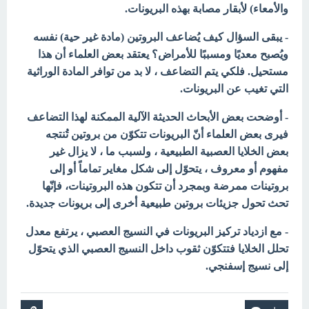
والأمعاء) لأبقار مصابة بهذه البريونات.
- يبقى السؤال كيف يُضاعف البروتين (مادة غير
حية) نفسه
ويُصبح معديًا ومسببًا للأمراض؟ يعتقد بعض العلماء أن هذا
مستحيل. فلكي يتم التضاعف ، لا بد من توافر المادة الوراثية
التي تغيب عن البريونات.
- أوضحت بعض الأبحاث الحديثة الآلية الممكنة لهذا التضاعف
فيرى بعض العلماء أنّ البريونات تتكوّن من بروتين تُنتجه
بعض
الخلايا العصبية الطبيعية ، ولسبب ما ، لا يزال غير
مفهوم أو معروف ، يتحوّل إلى شكل مغاير تماماً أو إلى
بروتينات ممرضة وبمجرد أن تتكون هذه البروتينات، فإنّها
تحث تحول جزيئات بروتين طبيعية أخرى إلى بريونات جديدة.
- مع ازدياد تركيز البريونات في النسيج العصبي ، يرتفع معدل
تحلل الخلايا فتتكوّن ثقوب داخل النسيج العصبي الذي يتحوّل
إلى نسيج إسفنجي.