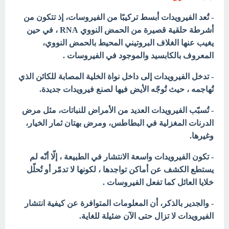
- تُعد الفيرويدات أبسط تركيبًا من الفيروسات، إذ تتكون من
أشرطة حلقية قصيرة من الحمض النووي RNA ، في حين
يغيب عنها الغلاف البروتيني المحيط
بالحمض النووي،
المعروف بالكابسيد والموجود في الفيروسات .
- تدخل الفيرويدات إلى داخل نواة الخلية المصابة للكائن الذي
تُهاجمه ، حيث تُوجّه الأيض فيها لصنع فيرويدات جديدة.
- تُسبّب الفيرويدات العديد من الأمراض للنباتات، مثل مرض
الدرنات المغزلية في البطاطس،
ومرض بهتان ثمار الخيار،
وغيرها.
- تكون الفيرويدات واسعة الانتشار في الطبيعة ، إلّا أنّه لم
يستطع الكشف عن أماكن تواجدها ، لكونها لا تدمّر أو تُحلّل
خلايا العائل كما تفعل الفيروسات .
- والجدير بالذكر، أن المعلومات المتوافرة عن كيفية انتشار
الفيرويدات لا تزال حتى الآن ضئيلة للغاية.