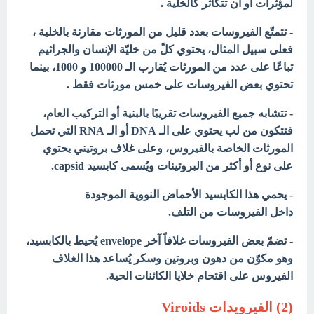
لمؤثرات
أو أن تتكاثر كالخلية .
- تتمتّع الفيروسات بعدد قليل من المورثات مقارنة بالخلية ،
فعلى سبيل المثال، يحتوي كلّ من خليّة الإنسان والجراثيم
تباعًا على عدد من المورثات يُقارب الـ 100000 و 1000، بينما
تحتوي بعض الفيروسات على خمس مورثات فقط .
جميع
- تتشابه
الفيروسات تقريبًا بالبنية أو التركيب العام،
فتتكون من
لب يحتوي على الـ DNA أو الـ RNA التي تحمل
المورثات الخاصة بالفيروس، وعلى غلاف بروتيني يحتوي
على نوع أو أكثر من البروتينات ويُسمى كابسيد capsid.
- يحمي هذا الكابسيد الأحماض النووية الموجودة
داخل
الفيروسات من التلف.
- تضمّ بعض الفيروسات غلافاً آخر envelope يُحيط بالكابسيد،
وهو مكوّن من دهون وبروتين وسكر
يُساعد هذا
الغلاف
الفيروس على اقتحام خلايا الكائنات الحية.
(2) الفيرويدات Viroids