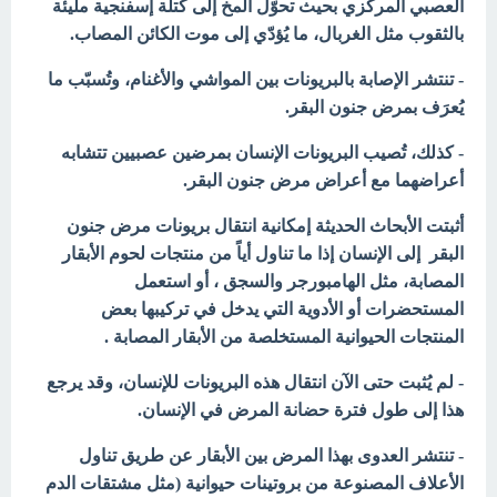
العصبي المركزي بحيث تحوّل المخ إلى كتلة إسفنجية مليئة
بالثقوب مثل الغربال، ما يُؤدّي إلى موت الكائن المصاب.
- تنتشر الإصابة بالبريونات بين المواشي والأغنام، وتُسبّب ما
يُعرَف بمرض جنون البقر.
- كذلك، تُصيب البريونات الإنسان بمرضين عصبيين
تتشابه
أعراضهما مع أعراض مرض جنون البقر.
أثبتت الأبحاث الحديثة إمكانية انتقال بريونات مرض جنون
البقر
إلى الإنسان إذا ما تناول أياً من منتجات لحوم الأبقار
المصابة، مثل الهامبورجر والسجق ، أو استعمل
المستحضرات أو الأدوية التي يدخل في تركيبها بعض
المنتجات الحيوانية المستخلصة من الأبقار المصابة .
- لم يُثبت حتى الآن انتقال هذه البريونات للإنسان، وقد يرجع
هذا إلى طول فترة حضانة المرض في الإنسان.
- تنتشر العدوى بهذا المرض بين الأبقار عن طريق تناول
الأعلاف المصنوعة من بروتينات حيوانية (مثل مشتقات الدم