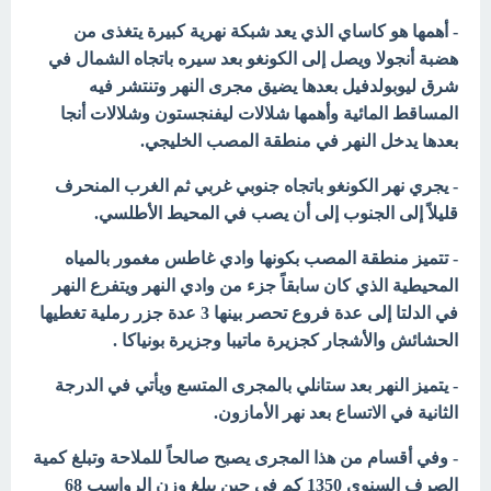
- أهمها هو كاساي الذي يعد شبكة نهرية كبيرة يتغذى من
هضبة أنجولا ويصل إلى الكونغو بعد سيره باتجاه الشمال في
شرق ليوبولدفيل بعدها يضيق مجرى النهر وتنتشر فيه
المساقط المائية وأهمها شلالات ليفنجستون وشلالات أنجا
بعدها يدخل النهر في منطقة المصب الخليجي.
- يجري نهر الكونغو باتجاه جنوبي غربي ثم الغرب المنحرف
قليلاً إلى الجنوب إلى أن يصب في المحيط الأطلسي.
- تتميز منطقة المصب بكونها وادي غاطس مغمور بالمياه
المحيطية الذي كان سابقاً جزء من وادي النهر ويتفرع النهر
في الدلتا إلى عدة فروع تحصر بينها 3 عدة جزر رملية تغطيها
الحشائش والأشجار كجزيرة ماتيبا وجزيرة بونياكا .
- يتميز النهر بعد ستانلي بالمجرى المتسع ويأتي في الدرجة
الثانية في الاتساع بعد نهر الأمازون.
- وفي أقسام من هذا المجرى يصبح صالحاً للملاحة وتبلغ كمية
الصرف السنوي 1350 كم في حين يبلغ وزن الرواسب 68