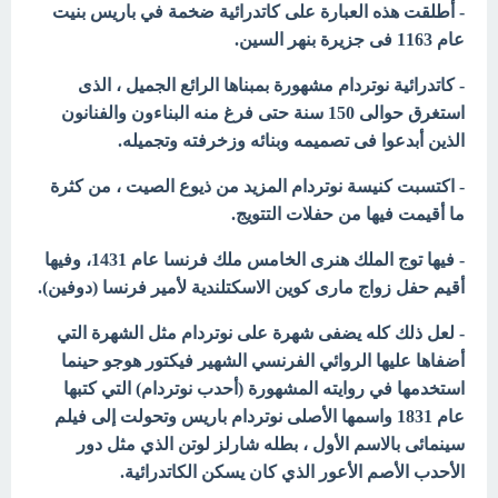
- أطلقت هذه العبارة على كاتدرائية ضخمة في باريس بنيت
عام 1163 فى جزيرة بنهر السين.
- كاتدرائية نوتردام مشهورة بمبناها الرائع الجميل ، الذى
استغرق حوالى 150 سنة حتى فرغ منه البناءون والفنانون
الذين أبدعوا فى تصميمه وبنائه وزخرفته وتجميله.
- اكتسبت كنيسة نوتردام المزيد من ذيوع الصيت ، من كثرة
ما أقيمت فيها من حفلات التتويج.
- فيها توج الملك هنرى الخامس ملك فرنسا عام 1431، وفيها
أقيم حفل زواج مارى كوين الاسكتلندية لأمير فرنسا (دوفين).
- لعل ذلك كله يضفى شهرة على نوتردام مثل الشهرة التي
أضفاها عليها الروائي الفرنسي الشهير فيكتور هوجو حينما
استخدمها في روايته المشهورة (أحدب نوتردام) التي كتبها
عام 1831 واسمها الأصلى نوتردام باريس وتحولت إلى فيلم
سينمائى بالاسم الأول ، بطله شارلز لوتن الذي مثل دور
الأحدب الأصم الأعور الذي كان يسكن الكاتدرائية.